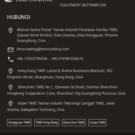
EQULPMENT AUTOMATLON
HUBUNGI
Alamat Kantor Pusat: Taman Industri Peralatan Cerdas TIMS,
Qiaoxin West Rd No2, Kota Qiaotou, Kota Dongguan, Provinsi
Guangdong, Cina
timscoating@timscoating.com
+86 13923785098，+86 076981028676
Hong Kong TIMS: Lantai 8, Beihai Business Mansion, 302
Empress Street, Shanghuan, Hong Kong, Cina
Shenzhen TIMS: No.1, Qianwan lst Road, Qianhai Shenzhen-
Hongkong Cooperation Zone, Shenzhen City.Guangdong Province, Cina
Hubei TIMS: Taman Industri Teknologi Canggih TIMS, Jalan
Xianhe, Kabupaten Yunmeng, Cina
Dongguan TlMS
TIMS Hong Kong
Shenzhen TIMS
Hubei TIMS