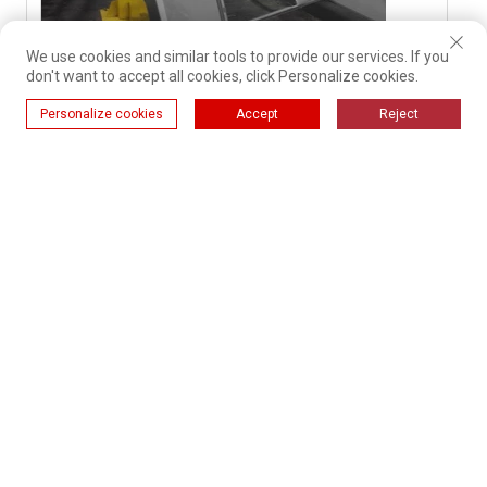
We use cookies and similar tools to provide our services. If you
don't want to accept all cookies, click Personalize cookies.
Lini produksi penyemprotan bubuk
microwave
Personalize cookies
Accept
Reject
Lini produksi pelapis bubuk cangkang